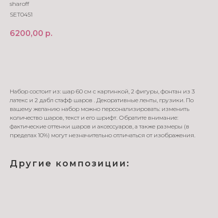
sharoff
SET0451
6200,00
р.
В корзину
Набор состоит из: шар 60 см с картинкой, 2 фигуры, фонтан из 3
латекс и 2 дабл стафф шаров . Декоративные ленты, грузики. По
вашему желанию набор можно персонализировать: изменить
количество шаров, текст и его шрифт. Обратите внимание:
фактические оттенки шаров и аксессуаров, а также размеры (в
пределах 10%) могут незначительно отличаться от изображения.
Другие композиции: