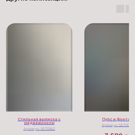
Стильная выписка с
Пупс и фонтан
медвежонком
Артикул:
SET0003
Артикул:
SET0562