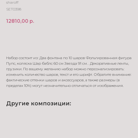
sharoff
SET0398
12810,00
р.
В корзину
Набор состоит из: Два фонтана по 10 шаров Фольгированная фигура
Пупс, коляска Шар баблс 60 см Звезда 91 см. . Декоративные ленты,
грузики. По вашему желанию набор можно персонализировать:
изменить количество шаров, текст и его шрифт. Обратите внимание:
фактические оттенки шаров и аксессуаров, а также размеры (в
пределах 10%) могут незначительно отличаться от изображения.
Другие композиции: