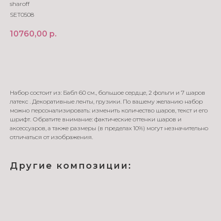
sharoff
SET0508
10760,00
р.
В корзину
Набор состоит из: Бабл 60 см., большое сердце, 2 фольги и 7 шаров
латекс . Декоративные ленты, грузики. По вашему желанию набор
можно персонализировать: изменить количество шаров, текст и его
шрифт. Обратите внимание: фактические оттенки шаров и
аксессуаров, а также размеры (в пределах 10%) могут незначительно
отличаться от изображения.
Другие композиции: