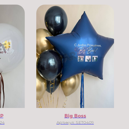
ДР
Big Boss
24
Артикул:
SET0409