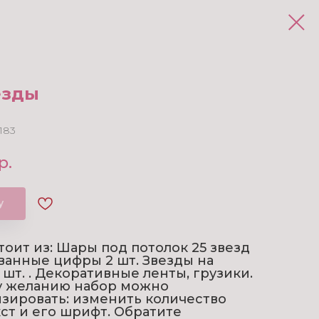
езды
183
р.
у
тоит из: Шары под потолок 25 звезд
анные цифры 2 шт. Звезды на
 шт. . Декоративные ленты, грузики.
у желанию набор можно
зировать: изменить количество
кст и его шрифт. Обратите