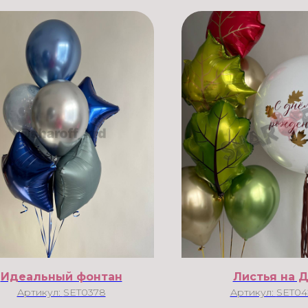
Идеальный фонтан
Листья на 
Артикул:
SET0378
Артикул:
SET04