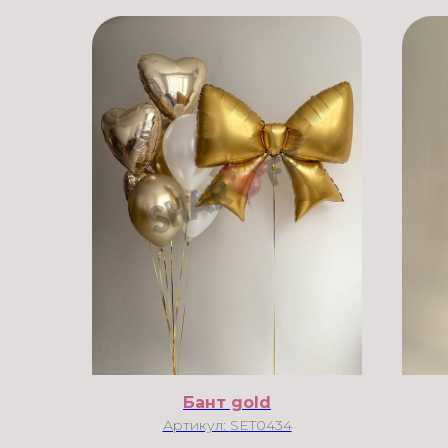
Бант gold
Артикул:
SET0434