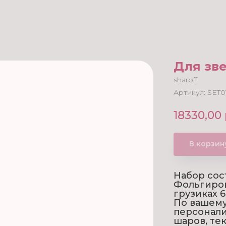
Для зв
sharoff
Артикул:
SET0
18330,00
В корзин
Набор сос
Фольгиров
грузиках 6
По вашем
персонали
шаров, те