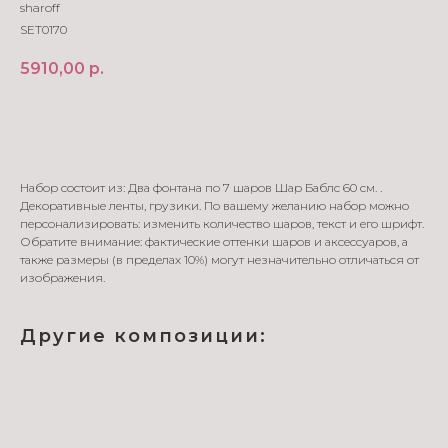
sharoff
SET0170
5910,00
р.
В корзину
Набор состоит из: Два фонтана по 7 шаров Шар Баблс 60 см. .
Декоративные ленты, грузики. По вашему желанию набор можно
персонализировать: изменить количество шаров, текст и его шрифт.
Обратите внимание: фактические оттенки шаров и аксессуаров, а
также размеры (в пределах 10%) могут незначительно отличаться от
изображения.
Другие композиции: