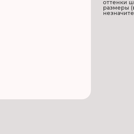
оттенки ш
размеры (
незначите