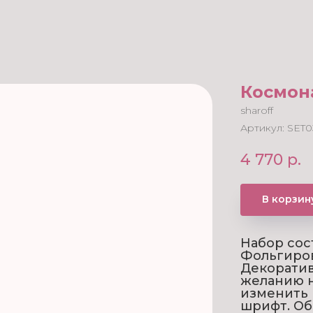
Космона
sharoff
Артикул:
SET0
4 770
р.
В корзин
Набор сос
Фольгиров
Декоратив
желанию н
изменить 
шрифт. Об