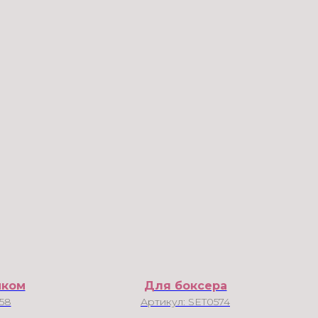
иком
Для боксера
58
Артикул:
SET0574