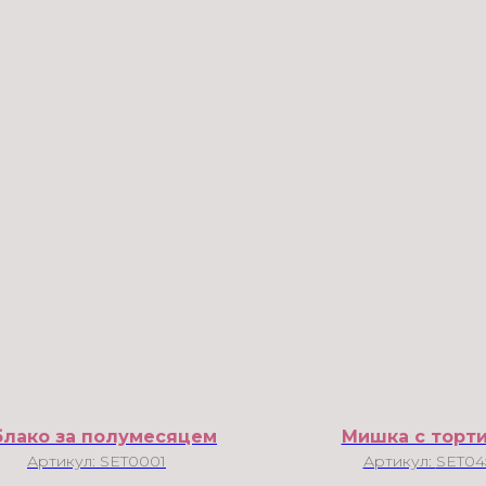
лако за полумесяцем
Мишка с торт
Артикул:
SET0001
Артикул:
SET04