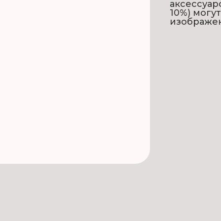
аксессуар
10%) могу
изображе