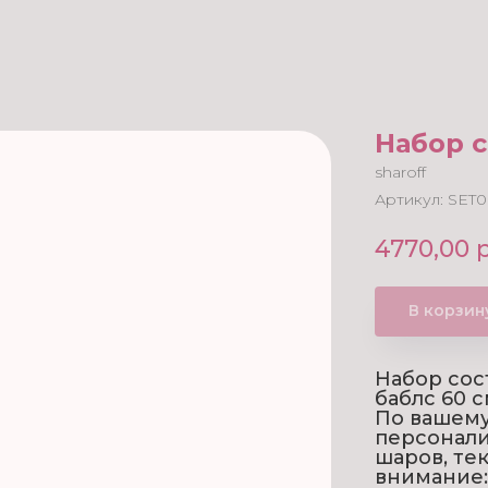
Набор 
sharoff
Артикул:
SET0
4770,00
р
В корзин
Набор сос
баблс 60 с
По вашем
персонали
шаров, те
внимание: