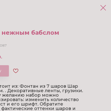
с нежным бабслом
087
.
у
тоит из: Фонтан из 7 шаров Шар
м. . Декоративные ленты, грузики.
у желанию набор можно
зировать: изменить количество
кст и его шрифт. Обратите
 фактические оттенки шаров и