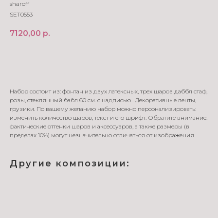
sharoff
SET0553
7120,00
р.
В корзину
Набор состоит из: фонтан из двух латексных, трех шаров даббл стаф,
розы, стеклянный бабл 60 см. с надписью . Декоративные ленты,
грузики. По вашему желанию набор можно персонализировать:
изменить количество шаров, текст и его шрифт. Обратите внимание:
фактические оттенки шаров и аксессуаров, а также размеры (в
пределах 10%) могут незначительно отличаться от изображения.
Другие композиции: