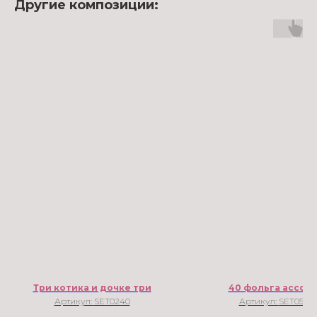
Другие композиции:
Три котика и дочке три
40 фольга ассор
Артикул:
SET0240
Артикул:
SET0534